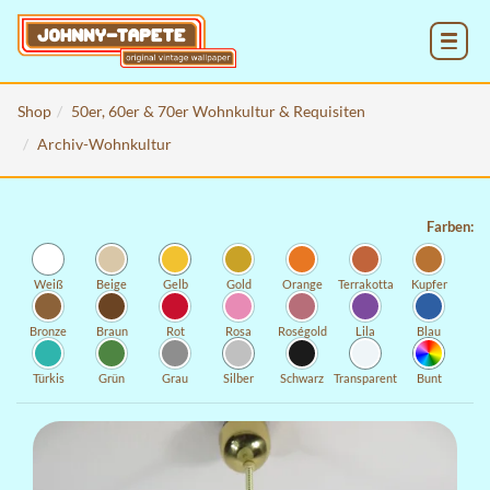
MENU
Shop
50er, 60er & 70er Wohnkultur & Requisiten
Archiv-Wohnkultur
Farben:
Weiß
Beige
Gelb
Gold
Orange
Terrakotta
Kupfer
Bronze
Braun
Rot
Rosa
Roségold
Lila
Blau
Türkis
Grün
Grau
Silber
Schwarz
Transparent
Bunt