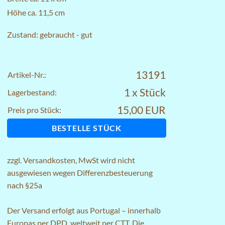
Höhe ca. 11,5 cm
Zustand: gebraucht - gut
13191
Artikel-Nr.:
1 x Stück
Lagerbestand:
15,00 EUR
Preis pro Stück:
BESTELLE STÜCK
zzgl.
Versandkosten
, MwSt wird nicht
ausgewiesen wegen Differenzbesteuerung
nach §25a
Der Versand erfolgt aus Portugal – innerhalb
Europas per DPD, weltweit per CTT. Die