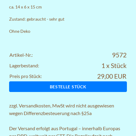
ca. 14 x 6 x 15 cm
Zustand: gebraucht - sehr gut
Ohne Deko
9572
Artikel-Nr.:
1 x Stück
Lagerbestand:
29,00 EUR
Preis pro Stück:
BESTELLE STÜCK
zzgl.
Versandkosten
, MwSt wird nicht ausgewiesen
wegen Differenzbesteuerung nach §25a
Der Versand erfolgt aus Portugal – innerhalb Europas
per DPD, weltweit per CTT. Die Regellaufzeit nach