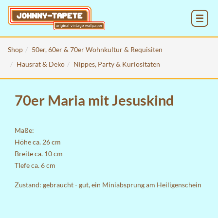
MENU
Shop
50er, 60er & 70er Wohnkultur & Requisiten
Hausrat & Deko
Nippes, Party & Kuriositäten
70er Maria mit Jesuskind
Maße:
Höhe ca. 26 cm
Breite ca. 10 cm
TIefe ca. 6 cm
Zustand: gebraucht - gut, ein Miniabsprung am Heiligenschein