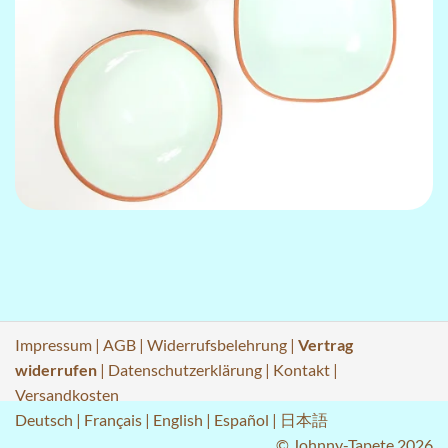
Impressum
|
AGB
|
Widerrufsbelehrung
|
Vertrag
widerrufen
|
Datenschutzerklärung
|
Kontakt
|
Versandkosten
Deutsch
|
Français
|
English
|
Español
|
日本語
© Johnny-Tapete 2026