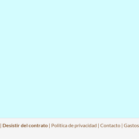
|
Desistir del contrato
|
Politica de privacidad
|
Contacto
|
Gastos