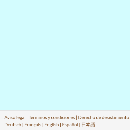
Aviso legal
|
Terminos y condiciones
|
Derecho de desistimiento
Deutsch
|
Français
|
English
|
Español
|
日本語