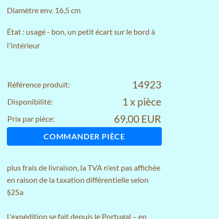
Diamètre env. 16,5 cm
État : usagé - bon, un petit écart sur le bord à
l'intérieur
14923
Référence produit:
1 x pièce
Disponibilité:
69,00 EUR
Prix par pièce:
COMMANDER PIÈCE
plus
frais de livraison
, la TVA n'est pas affichée
en raison de la taxation différentielle selon
§25a
L'expédition se fait depuis le Portugal – en