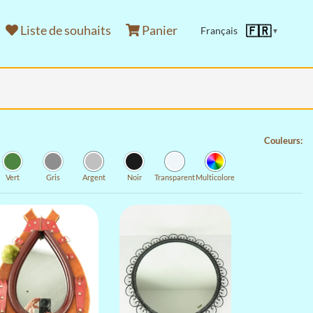
Liste de souhaits
Panier
🇫🇷
Français
▼
Couleurs:
Vert
Gris
Argent
Noir
Transparent
Multicolore