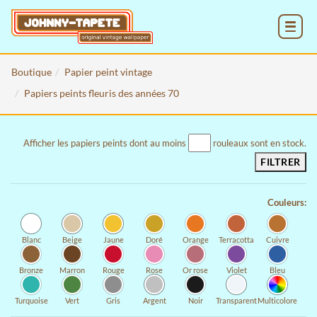
MENU
Boutique
Papier peint vintage
Papiers peints fleuris des années 70
Afficher les papiers peints dont au moins
rouleaux sont en stock.
FILTRER
Couleurs:
Blanc
Beige
Jaune
Doré
Orange
Terracotta
Cuivre
Bronze
Marron
Rouge
Rose
Or rose
Violet
Bleu
Turquoise
Vert
Gris
Argent
Noir
Transparent
Multicolore