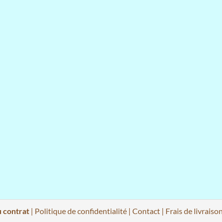
u contrat
|
Politique de confidentialité
|
Contact
|
Frais de livraiso