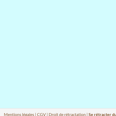
Mentions légales
|
CGV
|
Droit de rétractation
|
Se rétracter d