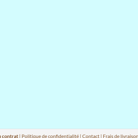
u contrat
|
Politique de confidentialité
|
Contact
|
Frais de livraiso