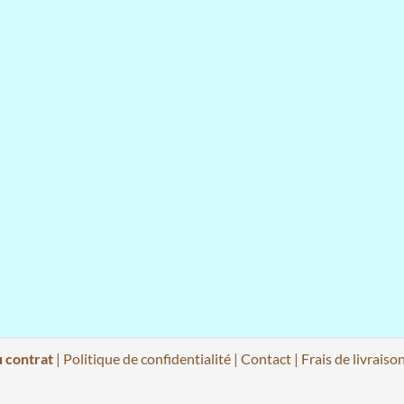
u contrat
|
Politique de confidentialité
|
Contact
|
Frais de livraiso