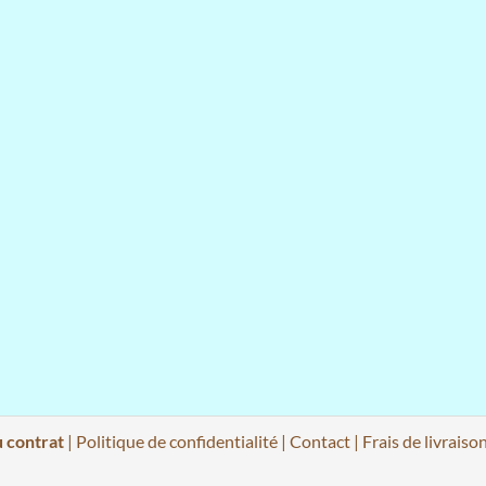
u contrat
|
Politique de confidentialité
|
Contact
|
Frais de livraiso