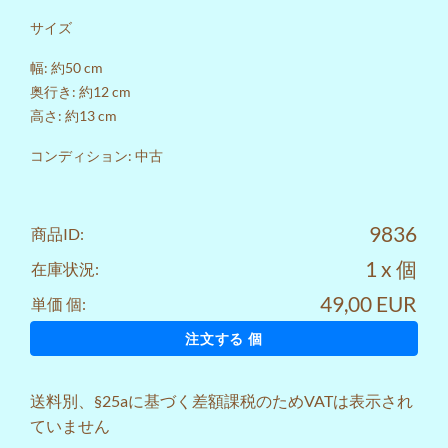
サイズ
幅: 約50 cm
奥行き: 約12 cm
高さ: 約13 cm
コンディション: 中古
9836
商品ID:
1 x 個
在庫状況:
49,00 EUR
単価 個:
注文する 個
送料
別、§25aに基づく差額課税のためVATは表示され
ていません