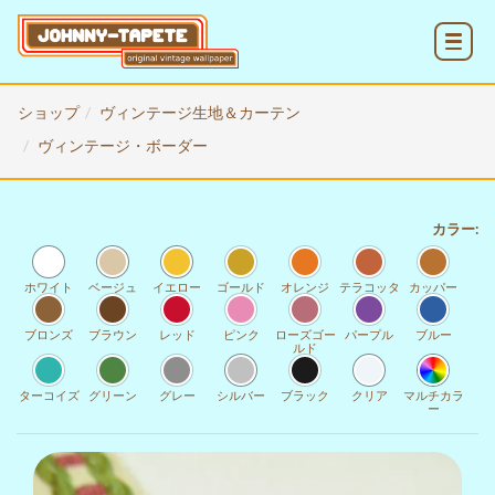
MENU
ショップ
ヴィンテージ生地＆カーテン
ヴィンテージ・ボーダー
カラー:
ホワイト
ベージュ
イエロー
ゴールド
オレンジ
テラコッタ
カッパー
ブロンズ
ブラウン
レッド
ピンク
ローズゴー
パープル
ブルー
ルド
ターコイズ
グリーン
グレー
シルバー
ブラック
クリア
マルチカラ
ー