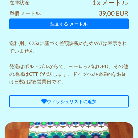
1 x メートル
在庫状況:
39,00 EUR
単価 メートル:
注文する メートル
送料
別、§25aに基づく差額課税のためVATは表示され
ていません
発送はポルトガルからで、ヨーロッパはDPD、その他
の地域はCTTで配送します。ドイツへの標準的なお届
け日数は約5営業日です。
ウィッシュリストに追加