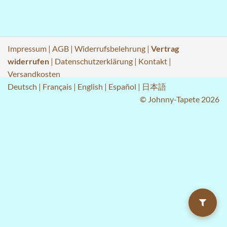
Impressum
|
AGB
|
Widerrufsbelehrung
|
Vertrag
widerrufen
|
Datenschutzerklärung
|
Kontakt
|
Versandkosten
Deutsch
|
Français
|
English
|
Español
|
日本語
© Johnny-Tapete 2026