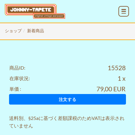
MENU
ショップ
新着商品
15528
商品ID:
1 x
在庫状況:
79,00 EUR
単価 :
注文する
送料
別、§25aに基づく差額課税のためVATは表示され
ていません