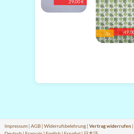
29,00 €
49,0
1x
Impressum
|
AGB
|
Widerrufsbelehrung
|
Vertrag widerrufen
Deutsch
|
Français
|
English
|
Español
|
日本語