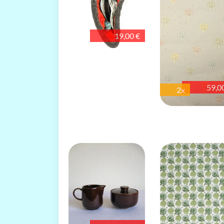
19,00 €
59,0
2x