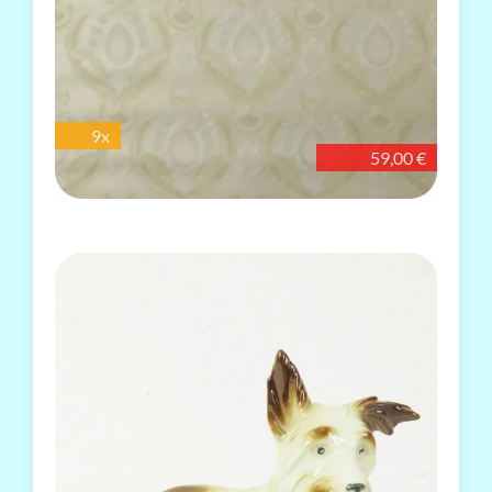
9x
59,00 €