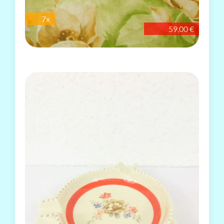
7x
59,00 €