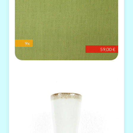
9x
59,00 €