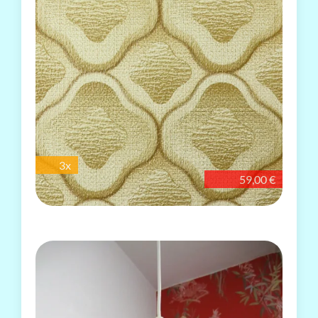
3x
59,00 €