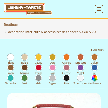
MENU
Boutique
décoration intérieure & accessoires des années 50, 60 & 70
Couleurs:
Blanc
Beige
Jaune
Doré
Orange
Terracotta
Cuivre
Bronze
Marron
Rouge
Rose
Or rose
Violet
Bleu
Turquoise
Vert
Gris
Argent
Noir
Transparent
Multicolore