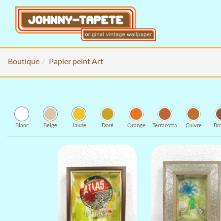
Boutique
Papier peint Art
Blanc
Beige
Jaune
Doré
Orange
Terracotta
Cuivre
Br