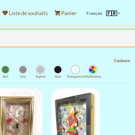
Liste de souhaits
Panier
🇫🇷
Français
▼
Couleurs:
Vert
Gris
Argent
Noir
Transparent
Multicolore